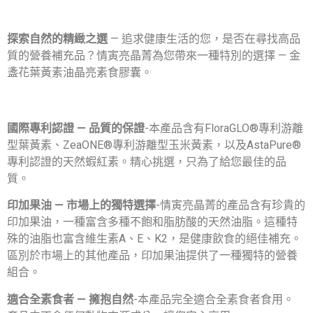
探索自然的精緻之選
— 追求健康生活的您，是否在尋找高品
質的營養補充品？情寅亮晶菁為您帶來一種特別的選擇 — 金
盞花葉黃素油晶亮素食膠囊。
國際專利認證 — 品質的保證
-本產品含有FloraGLO®專利游離
型葉黃素、ZeaONE®專利游離型玉米黃素，以及AstaPure®
專利認證的天然蝦紅素。精心挑選，只為了給您最佳的品
質。
印加果油 — 市場上的獨特選擇
-情寅亮晶菁的產品含有珍貴的
印加果油，一種富含多種不飽和脂肪酸的天然油脂。這種特
殊的油脂也富含維生素A、E、K2，是健康飲食的絕佳補充。
區別於市場上的其他產品，印加果油提供了一種獨特的營養
組合。
適合全素食者 — 擁抱自然
-本產品完全適合全素食者食用。