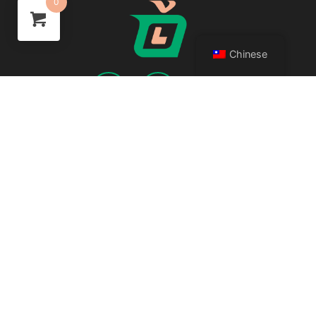
0
Chinese
關於我們
隱私權條款
服務條款
退換貨政策
會員福利
訂單追蹤
部落格
歡迎商業合作洽談：
server@lungshow.com
反詐騙宣導
我們不會主動要求變更匯款帳戶或傳送簡訊。
若接到電話或簡詢要求變更貨款匯款帳戶，請撥打165 內政部
警政署 全民防騙專線。
2026 © LUNGSHOW All Rights Reserved.