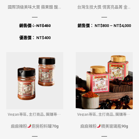
國際頂級美味大賞 蘋果醋 酸甜
台灣生技大獎 情寅亮晶菁 金盞
滋味超順口
花葉黃素 (可素食)
銷售價：
NT$
450
銷售價：
NT$
800
–
NT$
4,000
優惠價：
NT$
400
Vegan專區
,
主打商品
,
團購專區
,
Vegan專區
,
主打商品
,
團購專區
,
宅配商品
,
宅配常溫
宅配商品
,
宅配常溫
麻麻辣粉
廚房粉料罐70g
麻麻辣粉
精美玻璃瓶90g