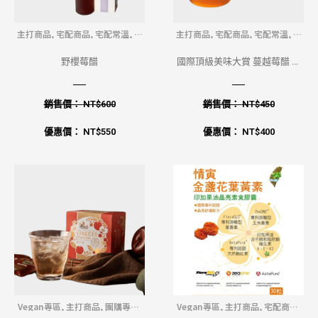
主打商品
,
宅配商品
,
宅配常溫
,
超
主打商品
,
宅配商品
,
宅配常溫
,
超
取商品
取商品
野櫻莓醋
國際頂級美味大賞 蔓越莓醋 酸
甜滋味超順口
銷售價：
NT$
600
銷售價：
NT$
450
優惠價：
NT$
550
優惠價：
NT$
400
Vegan專區
,
主打商品
,
團購專區
,
Vegan專區
,
主打商品
,
宅配商品
,
宅配商品
,
宅配常溫
熱銷榜
,
超取商品