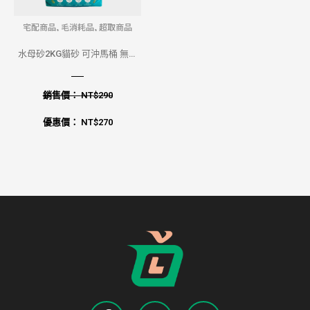
宅配商品
,
毛消耗品
,
超取商品
水母砂2KG貓砂 可沖馬桶 無粉
塵 易結塊 消臭 不黏底
銷售價：
NT$
290
優惠價：
NT$
270