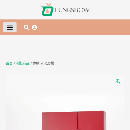
首頁
/
宅配商品
/ 香椿 素 X.O醬