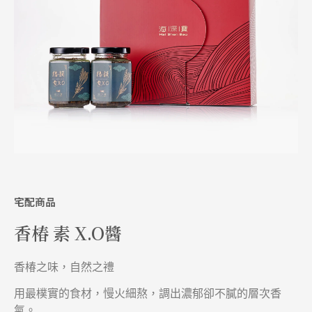
宅配商品
香椿 素 X.O醬
香椿之味，自然之禮
用最樸實的食材，慢火細熬，調出濃郁卻不膩的層次香
氣。