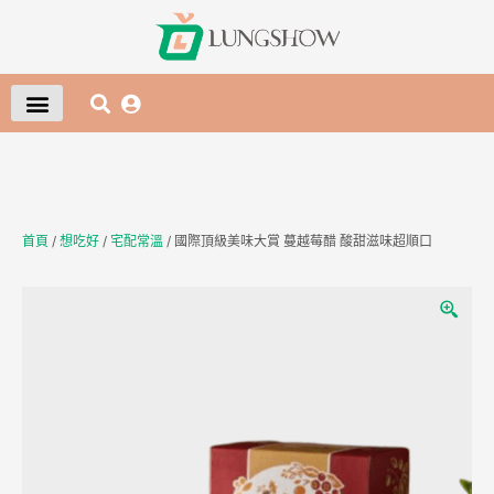
首頁
/
想吃好
/
宅配常溫
/ 國際頂級美味大賞 蔓越莓醋 酸甜滋味超順口